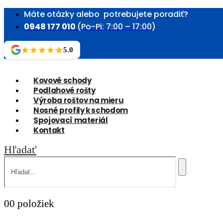
Máte otázky alebo potrebujete poradiť?
0948 177 010
(Po-Pi: 7:00 – 17:00)
5.0
Kovové schody
Podlahové rošty
Výroba roštov na mieru
Nosné profily k schodom
Spojovací materiál
Kontakt
Hľadať
0
0 položiek