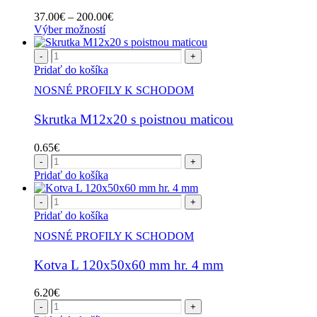
Možnosti
si
Price
37.00
€
–
200.00
€
môžete
Tento
range:
Výber možností
vybrať
produkt
37.00€
na
má
through
-
+
stránke
viacero
200.00€
Pridať do košíka
produktu.
variantov.
NOSNÉ PROFILY K SCHODOM
Možnosti
si
Skrutka M12x20 s poistnou maticou
môžete
vybrať
na
0.65
€
stránke
-
+
produktu.
Pridať do košíka
-
+
Pridať do košíka
NOSNÉ PROFILY K SCHODOM
Kotva L 120x50x60 mm hr. 4 mm
6.20
€
-
+