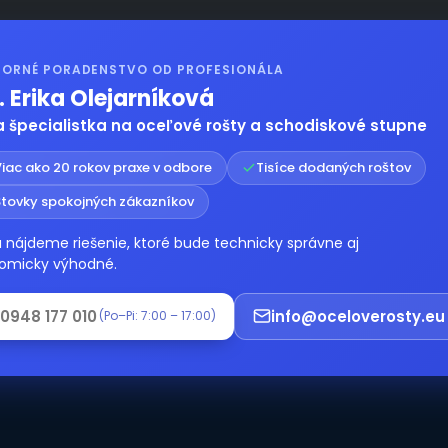
ORNÉ PORADENSTVO OD PROFESIONÁLA
. Erika Olejarníková
 špecialistka na oceľové rošty a schodiskové stupne
iac ako 20 rokov praxe v odbore
Tisíce dodaných roštov
Stovky spokojných zákazníkov
 nájdeme riešenie, ktoré bude technicky správne aj
omicky výhodné.
0948 177 010
info@oceloverosty.eu
(Po–Pi: 7:00 – 17:00)