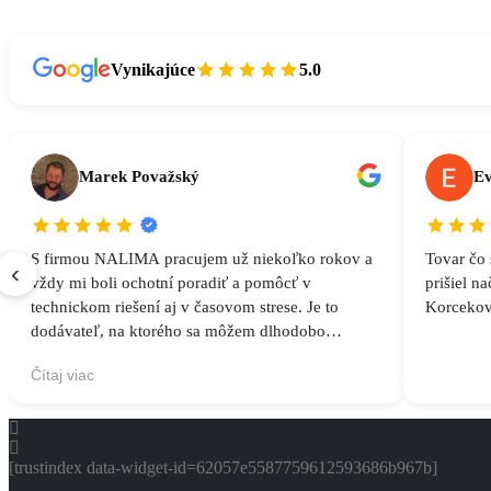
Vynikajúce
5.0
Marek Považský
Ev
S firmou NALIMA pracujem už niekoľko rokov a
Tovar čo 
‹
vždy mi boli ochotní poradiť a pomôcť v
prišiel n
technickom riešení aj v časovom strese. Je to
Korceko
dodávateľ, na ktorého sa môžem dlhodobo
spoľahnúť
Čítaj viac
[trustindex data-widget-id=62057e5587759612593686b967b]