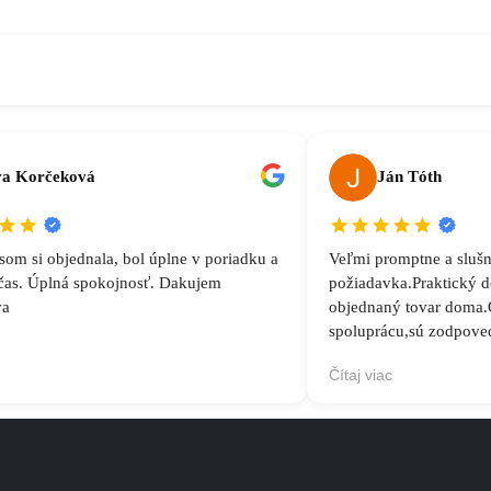
a Korčeková
Ján Tóth
som si objednala, bol úplne v poriadku a
Veľmi promptne a slušn
ačas. Úplná spokojnosť. Dakujem
požiadavka.Praktický 
va
objednaný tovar doma.
spoluprácu,sú zodpove
Čítaj viac