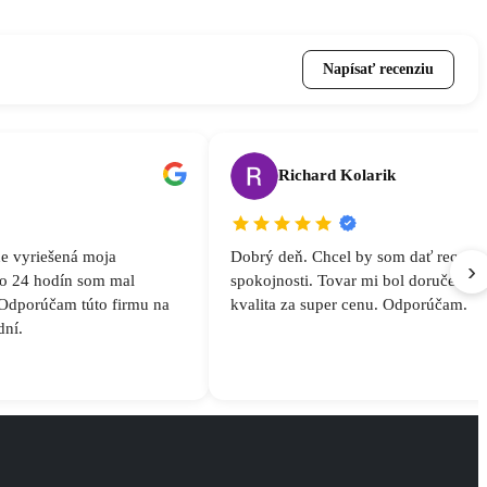
Napísať recenziu
Richard Kolarik
e vyriešená moja
Dobrý deň. Chcel by som dať recenzi
›
do 24 hodín som mal
spokojnosti. Tovar mi bol doručený n
Odporúčam túto firmu na
kvalita za super cenu. Odporúčam.
dní.