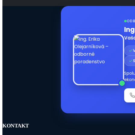
ODB
Ing
Vaša
V
Spolu
ekon
KONTAKT