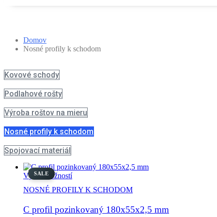
Nosné profily k schodom
Domov
Nosné profily k schodom
Kovové schody
Podlahové rošty
Výroba roštov na mieru
Nosné profily k schodom
Spojovací materiál
SALE
Tento
Výber možností
produkt
NOSNÉ PROFILY K SCHODOM
má
viacero
C profil pozinkovaný 180x55x2,5 mm
variantov.