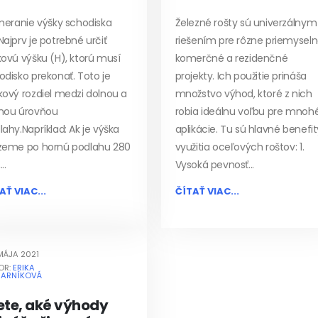
Zmeranie výšky schodiska
Železné rošty sú univerzálnym
Najprv je potrebné určiť
riešením pre rôzne priemyseln
kovú výšku (H), ktorú musí
komerčné a rezidenčné
odisko prekonať. Toto je
projekty. Ich použitie prináša
kový rozdiel medzi dolnou a
množstvo výhod, ktoré z nich
nou úrovňou
robia ideálnu voľbu pre mnoh
lahy.Napríklad: Ak je výška
aplikácie. Tu sú hlavné benefit
zeme po hornú podlahu 280
využitia oceľových roštov: 1.
..
Vysoká pevnosť...
AŤ VIAC...
ČÍTAŤ VIAC...
MÁJA 2021
OR:
ERIKA
JARNÍKOVÁ
ete, aké výhody