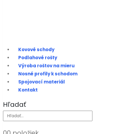
Kovové schody
Podlahové rošty
Výroba roštov na mieru
Nosné profily k schodom
Spojovací materiál
Kontakt
Hľadať
0
0 položiek