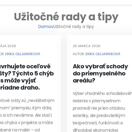
Užitočné rady a tipy
Domov
Užitočné rady a tipy
MÁJA 2026
25. MARCA 2026
OR:
ERIKA OLEJARNÍKOVÁ
AUTOR:
ERIKA OLEJARNÍKOVÁ
vrhujete oceľové
Ako vybrať schody
šty? Týchto 5 chýb
do priemyselného
s môže vyjsť
areálu?
riadne draho.
Výber vhodného schodiskové
ľové rošty sú „neviditeľným
riešenia v priemyselnom
inom“ priemyslu. Kým držia,
prostredí nie je len otázkou
o si ich nevšimne. Ale stačí
estetiky, ale predovšetkým
na chyba v projekte a máte
bezpečnosti, funkčnosti a
obené na malér – od
dlhodobej ekonomickej