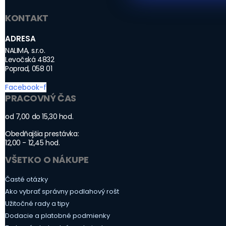
KONTAKT
ADRESA
NALIMA, s.r.o.
Levočská 4832
Poprad, 058 01
Facebook-f
PRACOVNÝ ČAS
od 7,00 do 15,30 hod.
Obedňajšia prestávka:
12,00 - 12,45 hod.
VŠETKO O NÁKUPE
Časté otázky
Ako vybrať správny podlahový rošt
Užitočné rady a tipy
Dodacie a platobné podmienky