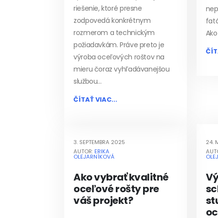
riešenie, ktoré presne
nep
zodpovedá konkrétnym
fat
rozmerom a technickým
Ako 
požiadavkám. Práve preto je
ČÍT
výroba oceľových roštov na
mieru čoraz vyhľadávanejšou
službou...
ČÍTAŤ VIAC...
3. SEPTEMBRA 2025
24.
AUTOR:
ERIKA
AUT
OLEJARNÍKOVÁ
OLE
Ako vybrať kvalitné
Vý
oceľové rošty pre
sc
váš projekt?
st
oc