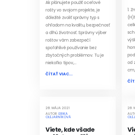
Ak plánujete použiť oceľové
1. 
rošty vo svojom projekte, je
(H)
dôležité zvoliť správny typ s
cel
ohľadom na kvalitu, bezpečnosť
sch
a dlhú životnosť. Správny výber
výš
roštov vám zabezpečí
hor
spoľahlivé používanie bez
pod
zbytočných problémov. Tu je
od 
niekoľko tipov,...
cm,.
ČÍTAŤ VIAC...
ČÍT
28. MÁJA 2021
28. 
AUTOR:
ERIKA
AUT
OLEJARNÍKOVÁ
OLE
Viete, kde všade
Vi