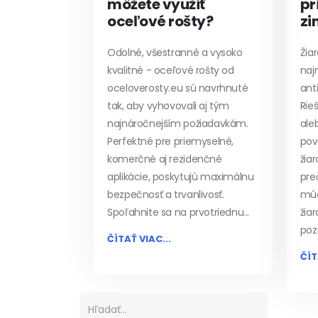
môžete využiť
pr
oceľové rošty?
zi
Odolné, všestranné a vysoko
Žia
kvalitné - oceľové rošty od
naj
oceloverosty.eu sú navrhnuté
ant
tak, aby vyhovovali aj tým
Rieš
najnáročnejším požiadavkám.
ale
Perfektné pre priemyselné,
pov
komerčné aj rezidenčné
žia
aplikácie, poskytujú maximálnu
pre
bezpečnosť a trvanlivosť.
múd
Spoľahnite sa na prvotriednu...
žia
poz
ČÍTAŤ VIAC...
ČÍT