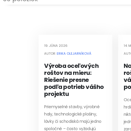
19. JÚNA 2026
14. 
AUTOR:
ERIKA OLEJARNÍKOVÁ
AUT
Výroba oceľových
Na
roštov na mieru:
ro
Riešenie presne
vá
podľa potrieb vášho
po
projektu
Oce
Priemyselné stavby, výrobné
hrd
haly, technologické plošiny,
nikt
lávky či schodiská majú jedno
jed
spoločné – často vyžadujú
zar