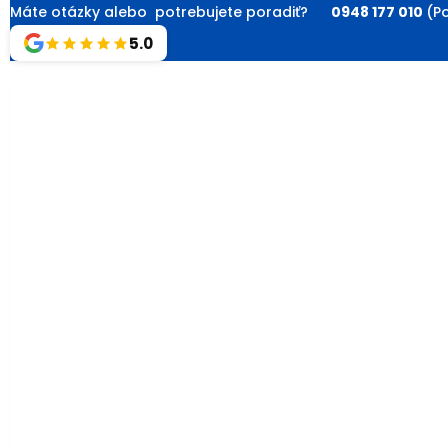
Máte otázky alebo potrebujete poradiť?
0948 177 010
(Po
5.0