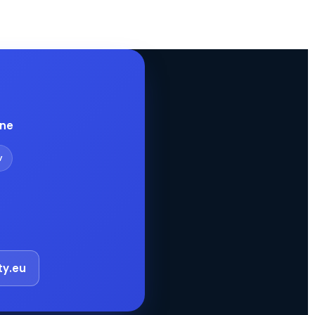
pne
v
ty.eu