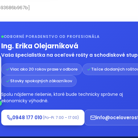
2593686b967b]
ODBORNÉ PORADENSTVO OD PROFESIONÁLA
Ing. Erika Olejarníková
Vaša špecialistka na oceľové rošty a schodiskové stu
Viac ako 20 rokov praxe v odbore
Tisíce dodaných rošto
Stovky spokojných zákazníkov
Spolu nájdeme riešenie, ktoré bude technicky správne aj
ekonomicky výhodné.
0948 177 010
info@oceloveros
(Po–Pi: 7:00 – 17:00)