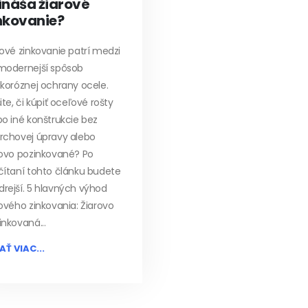
ináša žiarové
nkovanie?
rové zinkovanie patrí medzi
modernejší spôsob
ikoróznej ochrany ocele.
ite, či kúpiť oceľové rošty
bo iné konštrukcie bez
rchovej úpravy alebo
rovo pozinkované? Po
čítaní tohto článku budete
rejší. 5 hlavných výhod
rového zinkovania: Žiarovo
inkovaná...
AŤ VIAC...