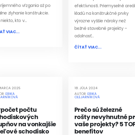
ríjemného vŕzgania až po
efektívnosti. Priemyselné areá
álne zlyhanie konštrukcie.
kladú na konštrukčné prvky
niekto, kto v...
výrazne vyššie nároky než
bežné stavebné projekty –
AŤ VIAC...
odolnosť...
ČÍTAŤ VIAC...
 MARCA 2025
18. JÚLA 2024
OR:
ERIKA
AUTOR:
ERIKA
JARNÍKOVÁ
OLEJARNÍKOVÁ
počet počtu
Prečo sú železné
hodiskových
rošty nevyhnutné p
upňov na vonkajšie
vaše projekty? 5 TO
eľové schodisko
benefitov