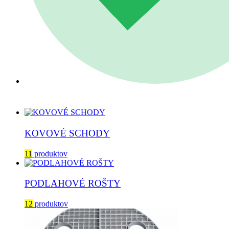
Pevné kroky s istotou v každom prostredí
KOVOVÉ SCHODY
11
produktov
PODLAHOVÉ ROŠTY
12
produktov