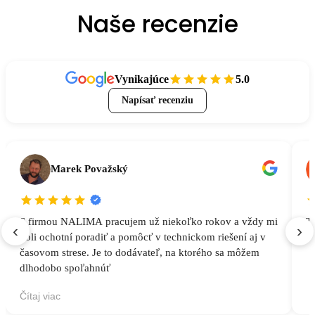
Naše recenzie
Vynikajúce
5.0
Napísať recenziu
Marek Považský
S firmou NALIMA pracujem už niekoľko rokov a vždy mi
To
‹
›
boli ochotní poradiť a pomôcť v technickom riešení aj v
n
časovom strese. Je to dodávateľ, na ktorého sa môžem
dlhodobo spoľahnúť
Čítaj viac