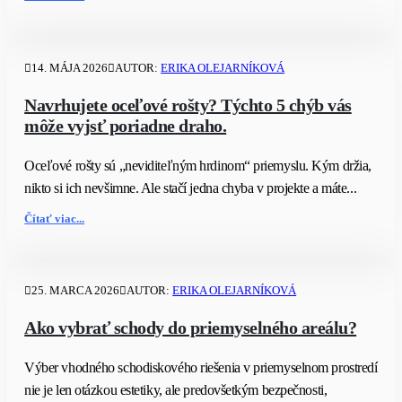
14. MÁJA 2026
AUTOR:
ERIKA OLEJARNÍKOVÁ
Navrhujete oceľové rošty? Týchto 5 chýb vás
môže vyjsť poriadne draho.
Oceľové rošty sú „neviditeľným hrdinom“ priemyslu. Kým držia,
nikto si ich nevšimne. Ale stačí jedna chyba v projekte a máte...
Čítať viac...
25. MARCA 2026
AUTOR:
ERIKA OLEJARNÍKOVÁ
Ako vybrať schody do priemyselného areálu?
Výber vhodného schodiskového riešenia v priemyselnom prostredí
nie je len otázkou estetiky, ale predovšetkým bezpečnosti,