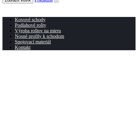
Zobraziť košík
Kovové schody
Podlahové rošty
Výroba roštov na mieru
Nosné profily k schodom
Spojovací materiál
Kontakt