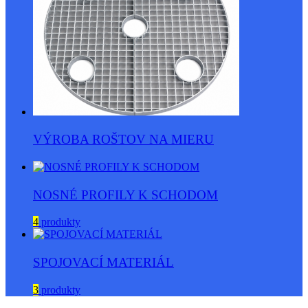
VÝROBA ROŠTOV NA MIERU
NOSNÉ PROFILY K SCHODOM
4
produkty
SPOJOVACÍ MATERIÁL
3
produkty