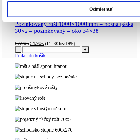
Pridať do košíka
Odmietnuť
PODLAHOVÉ ROŠTY
Pozinkovaný rošt 1000×1000 mm – nosná páska
30×2 – pozinkovaný – oko 34×38
Pôvodná
Aktuálna
57.90
€
54.90
€
(
44.63
€
bez DPH)
cena
cena
-
+
bola:
je:
Pridať do košíka
57.90€.
54.90€.