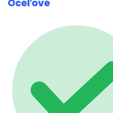
Oceľové
podlahové
rošty