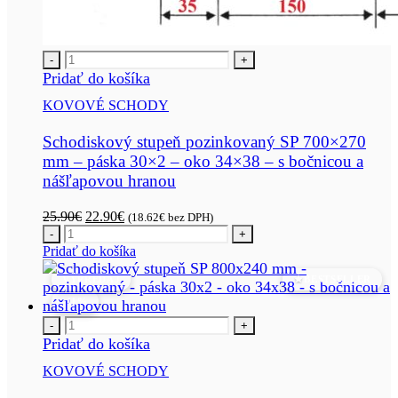
-
+
Pridať do košíka
KOVOVÉ SCHODY
Schodiskový stupeň pozinkovaný SP 700×270
mm – páska 30×2 – oko 34×38 – s bočnicou a
nášľapovou hranou
Pôvodná
Aktuálna
25.90
€
22.90
€
(
18.62
€
bez DPH)
cena
cena
-
+
bola:
je:
Pridať do košíka
25.90€.
22.90€.
VÝPREDAJ
BESTSELLER
-11%
-
+
Pridať do košíka
KOVOVÉ SCHODY