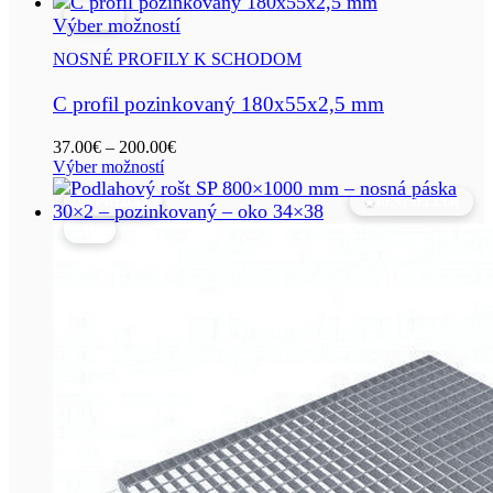
SALE
Tento
Výber možností
produkt
NOSNÉ PROFILY K SCHODOM
má
viacero
C profil pozinkovaný 180x55x2,5 mm
variantov.
Možnosti
Price
37.00
€
–
200.00
€
si
Tento
range:
Výber možností
môžete
produkt
37.00€
VÝPREDAJ
BESTSELLER
má
through
vybrať
viacero
200.00€
na
-8%
variantov.
stránke
Možnosti
produktu.
si
môžete
vybrať
na
stránke
produktu.