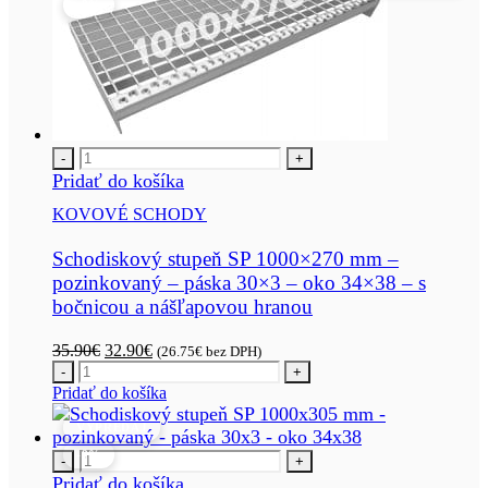
-8%
-
+
Pridať do košíka
KOVOVÉ SCHODY
Schodiskový stupeň SP 1000×270 mm –
pozinkovaný – páska 30×3 – oko 34×38 – s
bočnicou a nášľapovou hranou
Pôvodná
Aktuálna
35.90
€
32.90
€
(
26.75
€
bez DPH)
cena
cena
-
+
bola:
je:
Pridať do košíka
35.90€.
32.90€.
VÝPREDAJ
-8%
-
+
Pridať do košíka