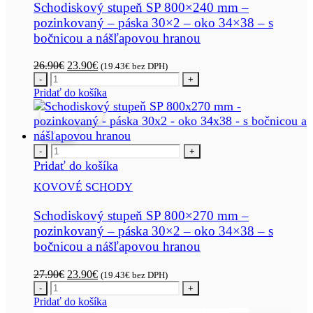
Schodiskový stupeň SP 800×240 mm –
pozinkovaný – páska 30×2 – oko 34×38 – s
bočnicou a nášľapovou hranou
Pôvodná
Aktuálna
26.90
€
23.90
€
(
19.43
€
bez DPH)
cena
cena
-
+
bola:
je:
Pridať do košíka
26.90€.
23.90€.
VÝPREDAJ
-14%
-
+
Pridať do košíka
KOVOVÉ SCHODY
Schodiskový stupeň SP 800×270 mm –
pozinkovaný – páska 30×2 – oko 34×38 – s
bočnicou a nášľapovou hranou
Pôvodná
Aktuálna
27.90
€
23.90
€
(
19.43
€
bez DPH)
cena
cena
-
+
bola:
je:
Pridať do košíka
27.90€.
23.90€.