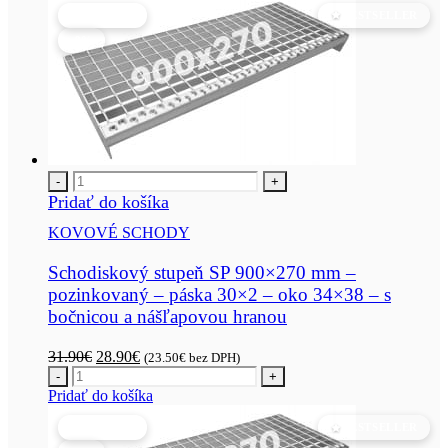
VÝPREDAJ
BESTSELLER
-9%
-
+
Pridať do košíka
KOVOVÉ SCHODY
Schodiskový stupeň SP 900×270 mm –
pozinkovaný – páska 30×2 – oko 34×38 – s
bočnicou a nášľapovou hranou
Pôvodná
Aktuálna
31.90
€
28.90
€
(
23.50
€
bez DPH)
cena
cena
-
+
bola:
je:
Pridať do košíka
31.90€.
28.90€.
VÝPREDAJ
BESTSELLER